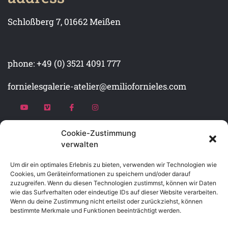
Schloßberg 7, 01662 Meißen
phone: +49 (0) 3521 4091 777
fornielesgalerie-atelier@emiliofornieles.com
Cookie-Zustimmung
opening hours
verwalten
Only appointments and special days "Open
Um dir ein optimales Erlebnis zu bieten, verwenden wir Technologien wie
Cookies, um Geräteinformationen zu speichern und/oder darauf
Doors"
zuzugreifen. Wenn du diesen Technologien zustimmst, können wir Daten
wie das Surfverhalten oder eindeutige IDs auf dieser Website verarbeiten.
Wenn du deine Zustimmung nicht erteilst oder zurückziehst, können
To make an appointment: fornielesgalerie-
bestimmte Merkmale und Funktionen beeinträchtigt werden.
atelier@emiliofornieles.com