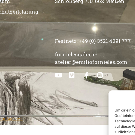
ssum
Schloßberg 7, 01662 Meißen
chutzerklärung
Festnetz: +49 (0) 3521 4091 777
fornielesgalerie-
atelier@emiliofornieles.com
Um dir ein 
Geräteinfor
ntur Sachsen
Technologie
auf dieser W
zurückziehs