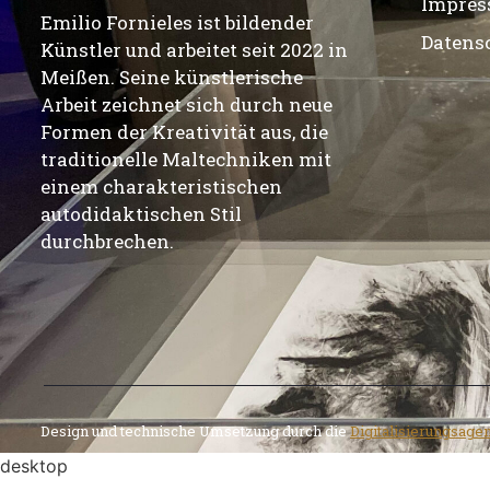
Impre
Emilio Fornieles ist bildender
Datens
Künstler und arbeitet seit 2022 in
Meißen. Seine künstlerische
Arbeit zeichnet sich durch neue
Formen der Kreativität aus, die
traditionelle Maltechniken mit
einem charakteristischen
autodidaktischen Stil
durchbrechen.
Design und technische Umsetzung durch die
Digitalisierungsage